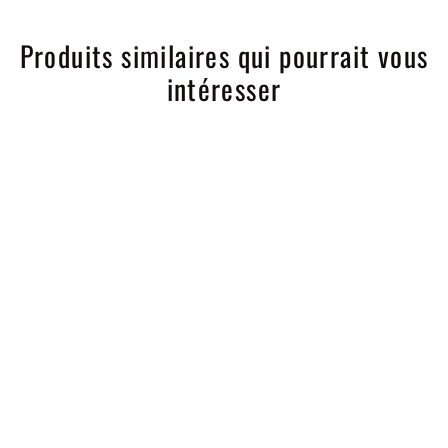
Produits similaires qui pourrait vous
intéresser
Ghost Si02 - Wheel
Sealant
INFINITY WAX
$29.95 CAD