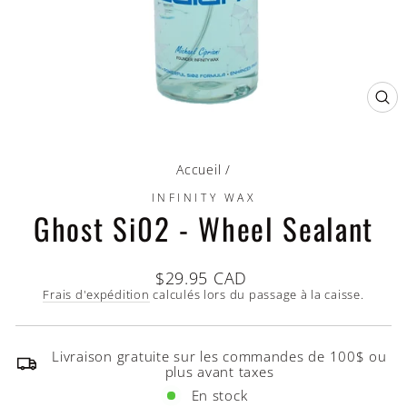
FE
(ES
Accueil
/
INFINITY WAX
Ghost Si02 - Wheel Sealant
Prix
$29.95 CAD
régulier
Frais d'expédition
calculés lors du passage à la caisse.
Livraison gratuite sur les commandes de 100$ ou
plus avant taxes
En stock