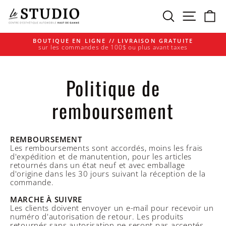
Passer
Rechercher
Navigati
Pa
au
contenu
BOUTIQUE EN LIGNE // LIVRAISON GRATUITE
sur les commandes de 100$ ou plus avant taxes
Diaporama
Pause
Politique de
remboursement
REMBOURSEMENT
Les remboursements sont accordés, moins les frais
d'expédition et de manutention, pour les articles
retournés dans un état neuf et avec emballage
d'origine dans les 30 jours suivant la réception de la
commande.
MARCHE À SUIVRE
Les clients doivent envoyer un e-mail pour recevoir un
numéro d'autorisation de retour. Les produits
retournés sans autorisation ne seront pas acceptés.